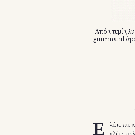
Από ντεμί γλυ
gourmand άρωμ
Ε
λάτε πιο 
πλέον σκλ