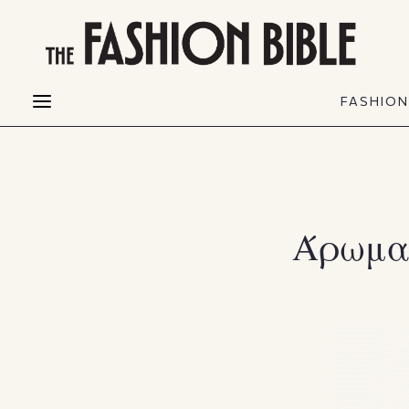
THE FASHION BIBLE
FASHION
BEAUTY
FASHIO
Fashion alerts
Beauty news
Most Wanted
Hair
FASHIO
Collections
Skin
Creators
Makeup & Perfumes
Άρωμα 