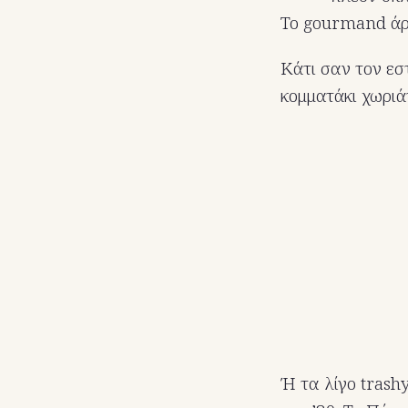
Το gourmand άρ
Κάτι σαν τον εσ
κομματάκι χωριά
Ή τα λίγο trash