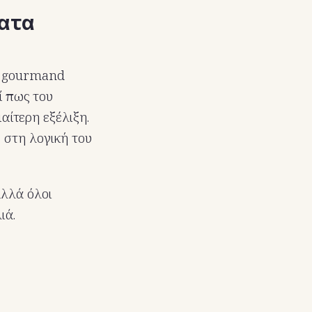
ματα
ο gourmand
ί πως του
αίτερη εξέλιξη.
 στη λογική του
Αλλά όλοι
ιά.