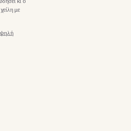
υδήσει κι ο
χείλη με
 υψηλή