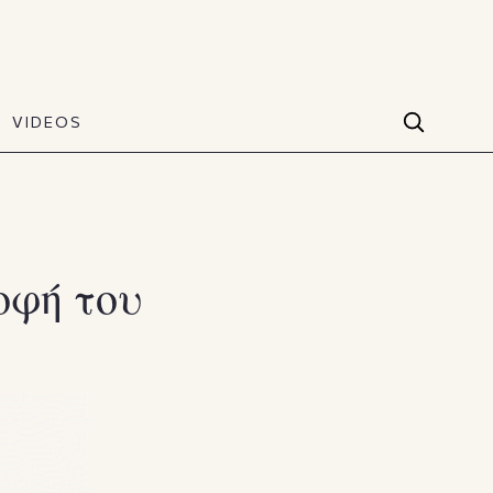
VIDEOS
Facebook
VIDEOS
The Art of Style
60 seconds
Instagram
VIDEOS
Youtube
οφή του
TikTok
X(Twitter)