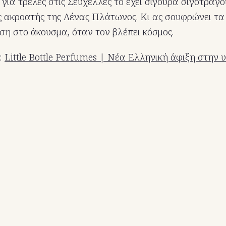
 για τρέλες στις Σεϋχέλλες το έχει σίγουρα σιγοτραγο
 ακροατής της Λένας Πλάτωνος. Κι ας σουφρώνει τα 
η στο άκουσμα, όταν τον βλέπει κόσμος.
:
Little Bottle Perfumes | Νέα Ελληνική άφιξη στην