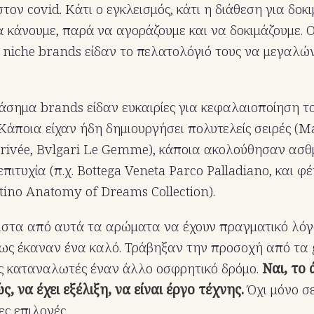
τον covid. Κάτι ο εγκλεισμός, κάτι η διάθεση για δοκι
να κάνουμε, παρά να αγοράζουμε και να δοκιμάζουμε. 
 niche brands είδαν το πελατολόγιό τους να μεγαλών
ιάσημα brands είδαν ευκαιρίες για κεφαλαιοποίηση τ
 Κάποια είχαν ήδη δημιουργήσει πολυτελείς σειρές (
 Privée, Bvlgari Le Gemme), κάποια ακολούθησαν ασθ
επιτυχία (π.χ. Bottega Veneta Parco Palladiano, και φ
ntino Anatomy of Dreams Collection).
χιστα από αυτά τα αρώματα να έχουν πραγματικό λό
μως έκαναν ένα καλό. Τράβηξαν την προσοχή από τα
υς καταναλωτές έναν άλλο οσφρητικό δρόμο.
Ναι, το
ς, να έχει εξέλιξη, να είναι έργο τέχνης.
Όχι μόνο σ
ες επιλογές.