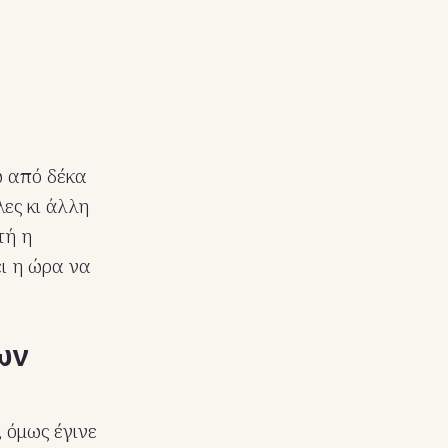
ω από δέκα
λες κι άλλη
τή η
ει η ώρα να
ων
 όμως έγινε