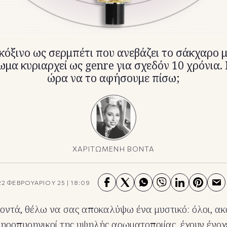
κόξινο ως σερμπέτι που ανεβάζει το σάκχαρο μ
α κυριαρχεί ως genre για σχεδόν 10 χρόνια
ώρα να το αφήσουμε πίσω;
ΧΑΡΙΤΩΜΕΝΗ ΒΟΝΤΑ
22 ΦΕΒΡΟΥΑΡΙΟΥ 25
|
18:09
κοντά, θέλω να σας αποκαλύψω ένα μυστικό: όλοι, ακ
ηροπυρηνικοί της υψηλής αρωματοποιίας, έχουν ένοχ