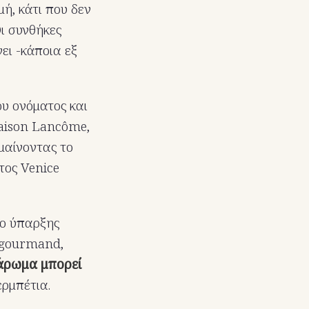
μή, κάτι που δεν
Οι συνθήκες
ει -κάποια εξ
ου ονόματος και
Maison Lancôme,
μαίνοντας το
έτος Venice
γο ύπαρξης
 gourmand,
 άρωμα μπορεί
ερμπέτια.