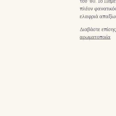
του ’80. Το Πάμε
πλέον φανατικός
ελαφριά απαξίωσ
Διαβάστε επίσης
αρωματοποιία