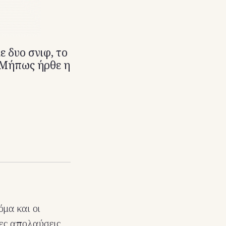
ε δυο σνιφ, το
. Μήπως ήρθε η
όμα και οι
ες απολαύσεις.