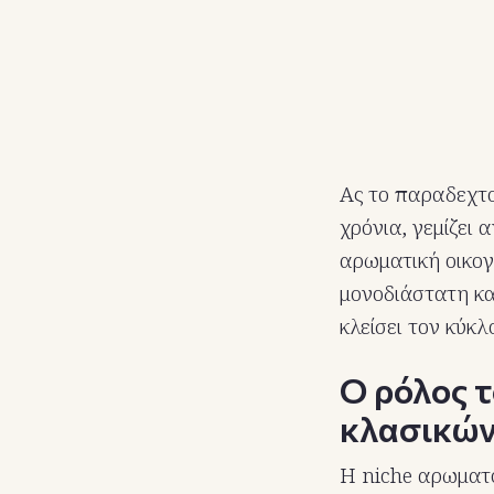
Ας το παραδεχτο
χρόνια, γεμίζει 
αρωματική οικογ
μονοδιάστατη κα
κλείσει τον κύκλο
Ο ρόλος 
κλασικώ
Η niche αρωματο