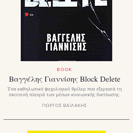
ΒΟΟΚ
Βαγγέλης Γιαννίσης Block Delete
Ένα καθηλωτικό ψυχολογικό θρίλερ που εξερευνά τη
σκοτεινή πλευρά των μέσων κοινωνικής δικτύωσης.
ΓΙΩΡΓΟΣ ΒΑΪΛΑΚΗΣ