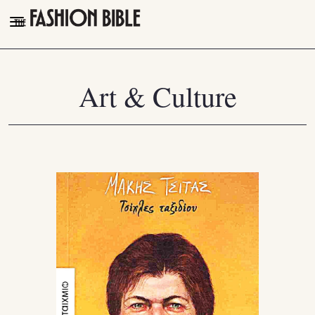
THE FASHION BIBLE
FASHION
Art & Culture
BEAUTY
TALK OF THE TOWN
PLEASURES
VIDEOS
FOLLOW
Facebook
Instagram
Youtube