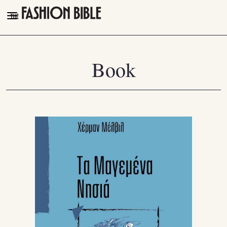
THE FASHION BIBLE
FASHION
Book
BEAUTY
TALK OF THE TOWN
PLEASURES
VIDEOS
FOLLOW
Facebook
Instagram
Youtube