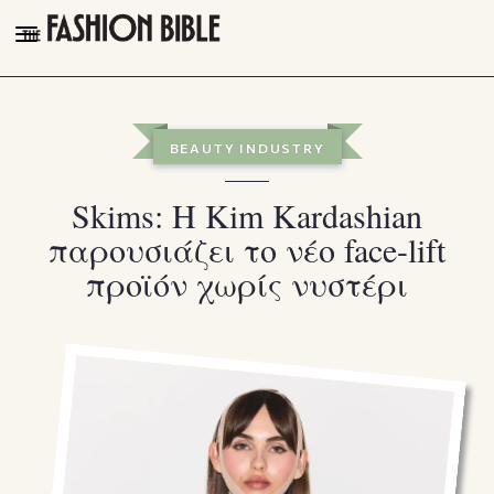
THE FASHION BIBLE
FASHION
BEAUTY INDUSTRY
BEAUTY
Skims: Η Kim Kardashian
TALK OF THE TOWN
παρουσιάζει το νέο face-lift
PLEASURES
προϊόν χωρίς νυστέρι
VIDEOS
FOLLOW
Facebook
Instagram
Youtube