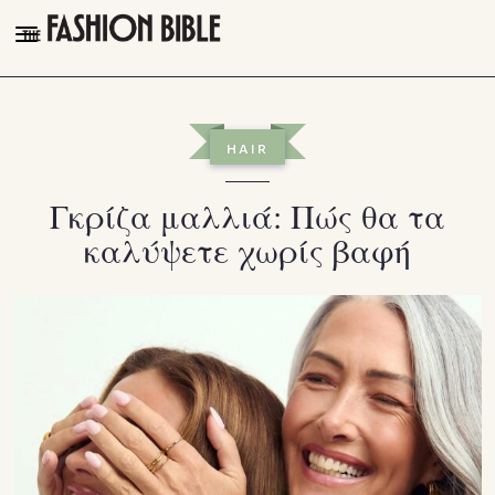
THE FASHION BIBLE
FASHION
HAIR
BEAUTY
Γκρίζα μαλλιά: Πώς θα τα
TALK OF THE TOWN
καλύψετε χωρίς βαφή
PLEASURES
VIDEOS
FOLLOW
Facebook
Instagram
Youtube