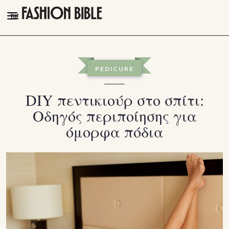
THE FASHION BIBLE
FASHION
PEDICURE
BEAUTY
DIY πεντικιούρ στο σπίτι:
TALK OF THE TOWN
Οδηγός περιποίησης για
PLEASURES
όμορφα πόδια
VIDEOS
FOLLOW
Facebook
Instagram
Youtube