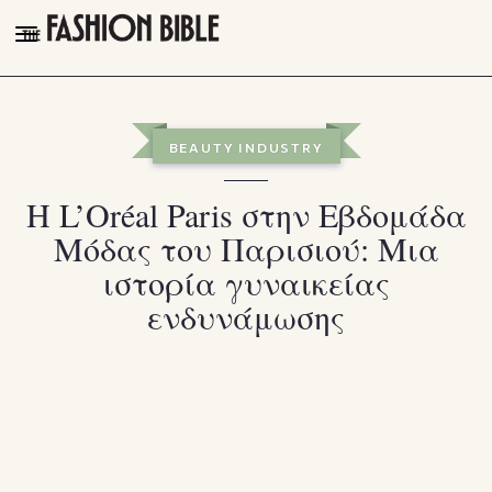
THE FASHION BIBLE
FASHION
BEAUTY INDUSTRY
BEAUTY
Η L’Oréal Paris στην Εβδομάδα
TALK OF THE TOWN
Μόδας του Παρισιού: Μια
PLEASURES
ιστορία γυναικείας
VIDEOS
ενδυνάμωσης
FOLLOW
Facebook
Instagram
Youtube