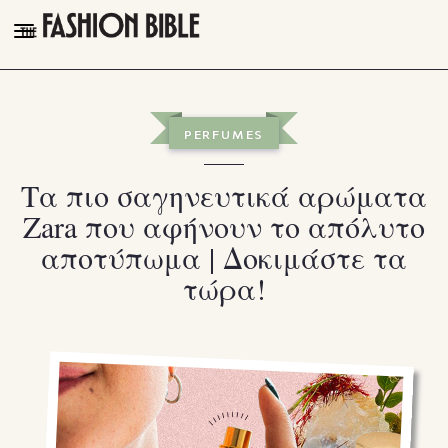
THE FASHION BIBLE
FASHION
PERFUMES
BEAUTY
Τα πιο σαγηνευτικά αρώματα
TALK OF THE TOWN
Zara που αφήνουν το απόλυτο
PLEASURES
αποτύπωμα | Δοκιμάστε τα
VIDEOS
τώρα!
FOLLOW
Facebook
Instagram
Youtube