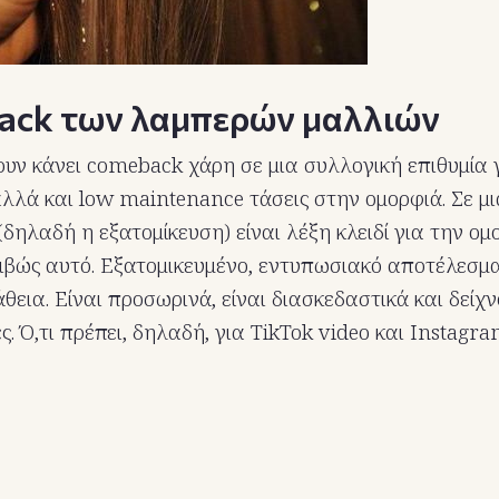
ack των λαμπερών μαλλιών
χουν κάνει comeback χάρη σε μια συλλογική επιθυμία 
 αλλά και low maintenance τάσεις στην ομορφιά. Σε μ
(δηλαδή η εξατομίκευση) είναι λέξη κλειδί για την ομ
κριβώς αυτό. Εξατομικευμένο, εντυπωσιακό αποτέλεσμ
άθεια. Είναι προσωρινά, είναι διασκεδαστικά και δείχ
. Ό,τι πρέπει, δηλαδή, για TikTok video και Instagra