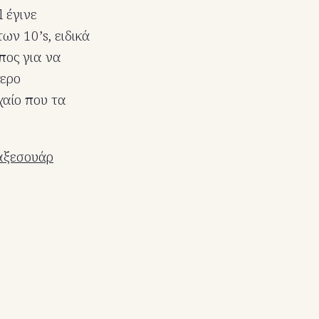
 έγινε
ων 10’s, ειδικά
πος για να
τερο
χαίο που τα
αξεσουάρ