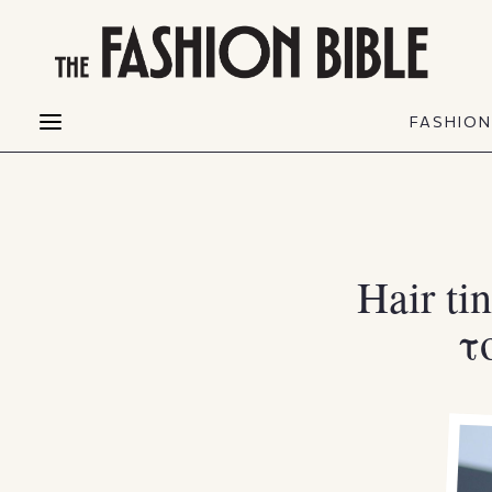
THE FASHION BIBLE
FASHION
BEAUTY
FASHIO
Fashion alerts
Beauty news
Most Wanted
Hair
FASHIO
Collections
Skin
Creators
Makeup & Perfumes
Hair t
τ