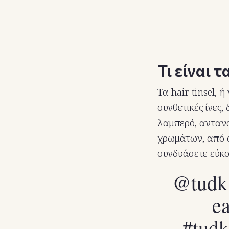
Τι είναι τα
Τα hair tinsel, 
συνθετικές ίνες,
λαμπερό, αντανα
χρωμάτων, από ο
συνδυάσετε εύκο
@tudk
e
#tud