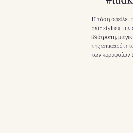
Η τάση οφείλει 
hair stylists τη
ιδιότροπη, μαγι
της επικαιρότητ
των κορυφαίων t