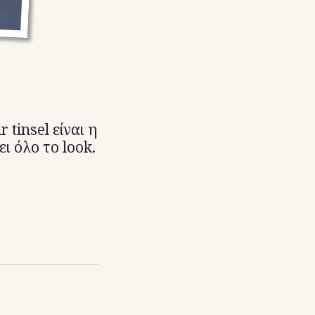
tinsel είναι η
ι όλο το look.