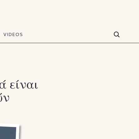
VIDEOS
Facebook
VIDEOS
The Art of Style
60 seconds
Instagram
VIDEOS
Youtube
ά είναι
ών
TikTok
X(Twitter)