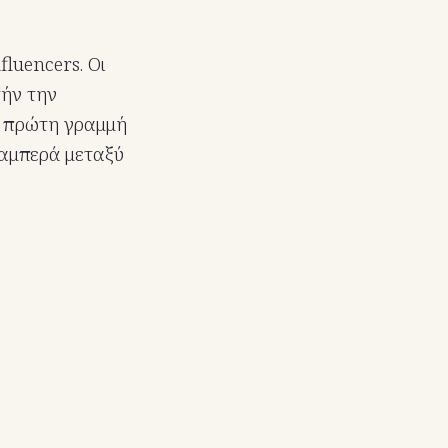
luencers. Οι
τήν την
ην πρώτη γραμμή
λαμπερά μεταξύ