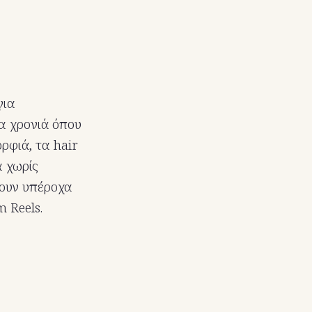
για
ια χρονιά όπου
ορφιά, τα hair
α χωρίς
νουν υπέροχα
m Reels.