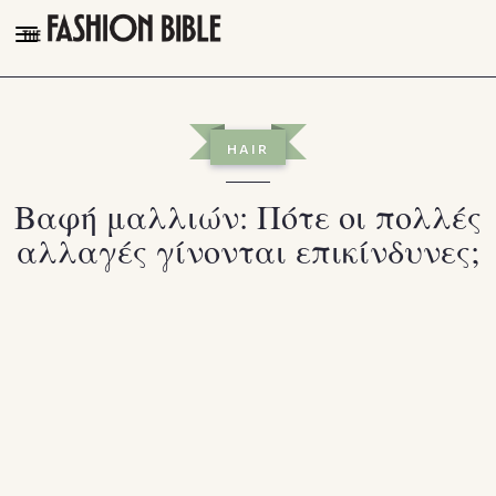
THE FASHION BIBLE
FASHION
HAIR
BEAUTY
Βαφή μαλλιών: Πότε οι πολλές
TALK OF THE TOWN
αλλαγές γίνονται επικίνδυνες;
PLEASURES
VIDEOS
FOLLOW
Facebook
Instagram
Youtube