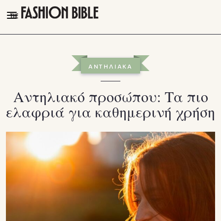
THE FASHION BIBLE
FASHION
ΑΝΤΗΛΙΑΚΑ
BEAUTY
Αντηλιακό προσώπου: Τα πιο
TALK OF THE TOWN
ελαφριά για καθημερινή χρήση
PLEASURES
VIDEOS
FOLLOW
Facebook
Instagram
Youtube