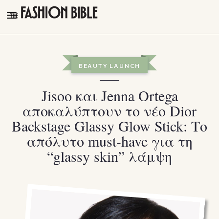
THE FASHION BIBLE
FASHION
BEAUTY LAUNCH
BEAUTY
Jisoo και Jenna Ortega
TALK OF THE TOWN
αποκαλύπτουν το νέο Dior
PLEASURES
Backstage Glassy Glow Stick: Το
VIDEOS
απόλυτο must-have για τη
“glassy skin” λάμψη
FOLLOW
Facebook
Instagram
Youtube