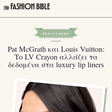
THE FASHION BIBLE
FASHION
BEAUTY NEWS
BEAUTY
Pat McGrath και Louis Vuitton:
TALK OF THE TOWN
Το LV Crayon αλλάζει τα
PLEASURES
δεδομένα στα luxury lip liners
VIDEOS
FOLLOW
Facebook
Instagram
Youtube