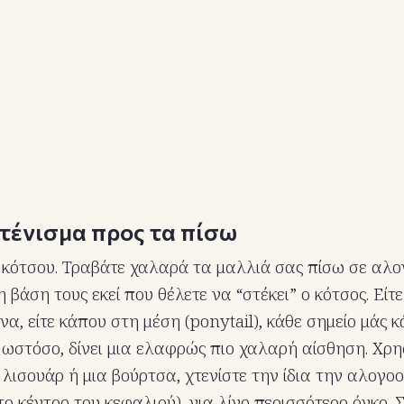
χτένισμα προς τα πίσω
κότσου. Τραβάτε χαλαρά τα μαλλιά σας πίσω σε αλο
βάση τους εκεί που θέλετε να “στέκει” ο κότσος. Είτε
α, είτε κάπου στη μέση (ponytail), κάθε σημείο μάς κ
 ωστόσο, δίνει μια ελαφρώς πιο χαλαρή αίσθηση. Χρ
 λισουάρ ή μια βούρτσα, χτενίστε την ίδια την αλογο
ο κέντρο του κεφαλιού), για λίγο περισσότερο όγκο. 