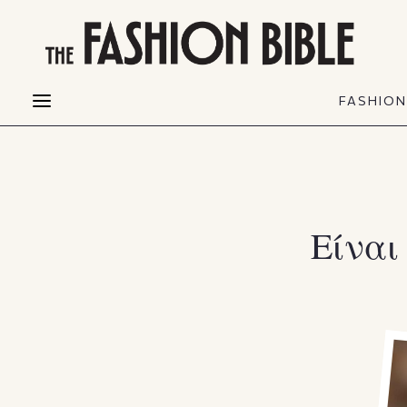
THE FASHION BIBLE
FASHION
BEAUTY
FASHIO
Fashion alerts
Beauty news
Most Wanted
Hair
FASHIO
Collections
Skin
Creators
Makeup & Perfumes
Είναι