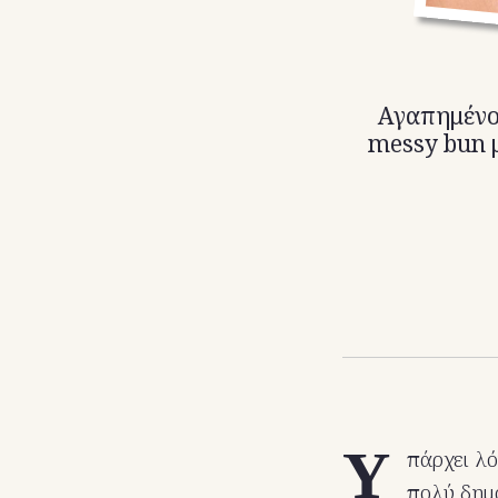
Αγαπημένο 
messy bun μ
Υ
πάρχει λό
πολύ δημ