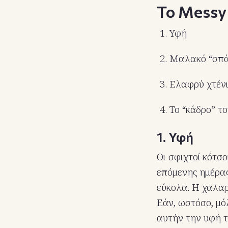
Το Messy
Υφή
Μαλακό “σπά
Ελαφρύ χτένι
Το “κάδρο” τ
1. Υφή
Οι σφιχτοί κότσο
επόμενης ημέρας
εύκολα. Η χαλαρ
Εάν, ωστόσο, μό
αυτήν την υφή τ