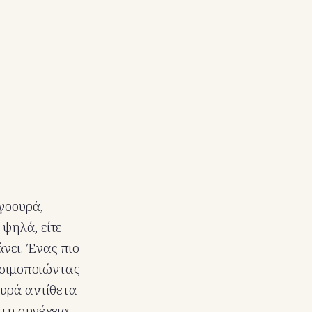
γοουρά,
 ψηλά, είτε
άνει. Ένας πιο
ησιμοποιώντας
ουρά αντίθετα
Στη συνέχεια,