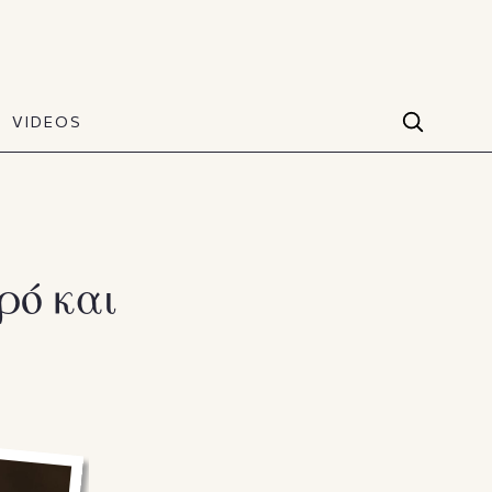
VIDEOS
Facebook
VIDEOS
The Art of Style
60 seconds
Instagram
VIDEOS
Youtube
ρό και
TikTok
X(Twitter)