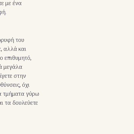
τε με ένα
φή.
ορυφή του
, αλλά και
ο επιθυμητό,
τά μεγάλα
ίγετε στην
ύνσεις, όχι
τα τμήματα γύρω
ι τα δουλεύετε