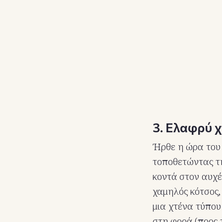
3. Ελαφρύ 
Ήρθε η ώρα του 
τοποθετώντας τη 
κοντά στον αυχέν
χαμηλός κότσος,
μια χτένα τύπου
στη φορά (προς τ