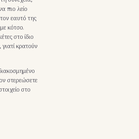
α πιο λείο
 τον εαυτό της
με κότσο.
έτες στο ίδιο
 γιατί κρατούν
 διακοσμημένο
τον στερεώσετε
τοιχείο στο