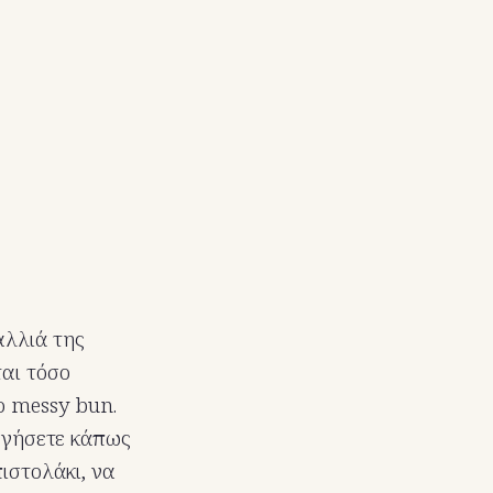
μαλλιά της
ται τόσο
ο messy bun.
υργήσετε κάπως
ιστολάκι, να