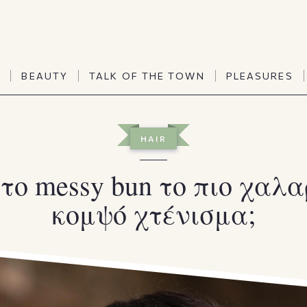
TALK OF THE TOWN
PLEASURES
N
BEAUTY
TALK OF THE TOWN
PLEASURES
Vanities
Art & Culture
Word of mouth
Interiors
N
BEAUTY
TALK OF THE TOWN
PLEASURES
HAIR
People
Travel & Life
Viewpoint
Horoscopes
 το messy bun το πιο χαλα
κομψό χτένισμα;