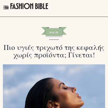
THE FASHION BIBLE
FASHION
HAIR
BEAUTY
Πιο υγιές τριχωτό της κεφαλής
TALK OF THE TOWN
χωρίς προϊόντα; Γίνεται!
PLEASURES
VIDEOS
FOLLOW
Facebook
Instagram
Youtube