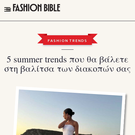
THE FASHION BIBLE
FASHION
FASHION TRENDS
BEAUTY
5 summer trends που θα βάλετε
TALK OF THE TOWN
στη βαλίτσα των διακοπών σας
PLEASURES
VIDEOS
FOLLOW
Facebook
Instagram
Youtube