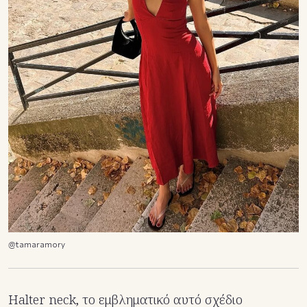
@tamaramory
Ηalter neck, το εμβληματικό αυτό σχέδιο