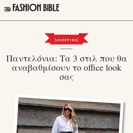
THE FASHION BIBLE
FASHION
SHOPPING
BEAUTY
Παντελόνια: Τα 3 στιλ που θα
TALK OF THE TOWN
αναβαθμίσουν το office look
PLEASURES
σας
VIDEOS
FOLLOW
Facebook
Instagram
Youtube