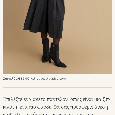
Ζιπ-κιλότ, €89,90, Attrativo, attrativo.com
Επιλέξτε ένα άνετο παντελόνι όπως είναι μια ζιπ-
κιλότ ή ένα πιο φαρδύ. Θα σας προσφέρει άνεση
καθ’ όλη τη διάρκεια της ημέρας, χωρίς να