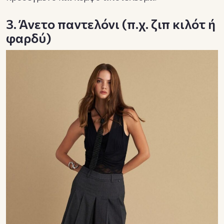
3. Άνετο παντελόνι (π.χ. ζιπ κιλότ ή
φαρδύ)