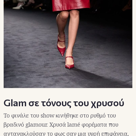
Glam σε τόνους του χρυσού
Το φινάλε του show κινήθηκε στο ρυθμό του
βραδινό glamour. Χρυσά lamé φορέματα που
αντανακλούσαν το φως σαν μια υγρή επιφάνεια,