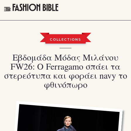
THE FASHION BIBLE
FASHION
COLLECTIONS
BEAUTY
Εβδομάδα Μόδας Μιλάνου
TALK OF THE TOWN
FW26: Ο Ferragamo σπάει τα
PLEASURES
στερεότυπα και φοράει navy το
VIDEOS
φθινόπωρο
FOLLOW
Facebook
Instagram
Youtube