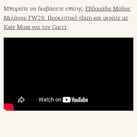
Μπορείτε να διαβάσετε επίσης:
Εβδομάδα Μόδας
Μιλάνου FW26: Προκλητικό glam και φινάλε με
Kate Moss για τον Gucci