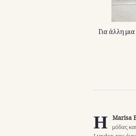
Για άλλη μια
Η
Marisa 
μόδας κα
Lyndon την έχου