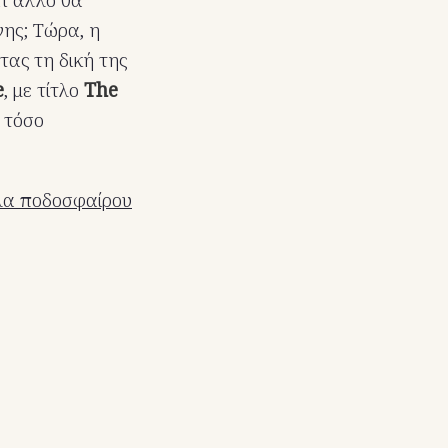
νης; Τώρα, η
τας τη δική της
e
, με τίτλο
The
, τόσο
άλα ποδοσφαίρου