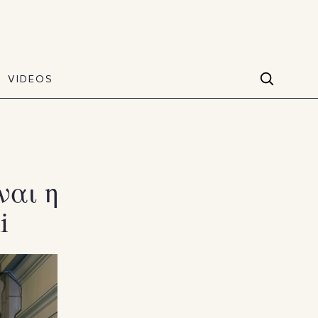
VIDEOS
Facebook
VIDEOS
The Art of Style
60 seconds
Instagram
VIDEOS
Youtube
ναι η
i
TikTok
X(Twitter)