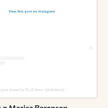
View this post on Instagram
A post shared by ELLE Decor (@elledecor)
ι η Marisa Berenson