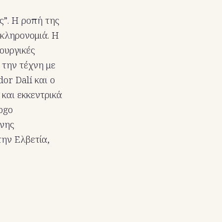
ς”. Η ροπή της
 κληρονομιά. Η
ιουργικές
 την τέχνη με
or Dalí και ο
 και εκκεντρικά
ogo
ένης
την Ελβετία,