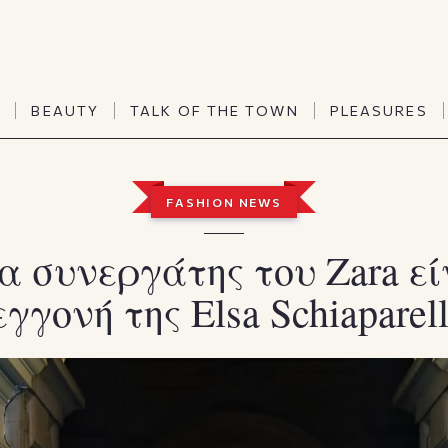
TALK OF THE TOWN
PLEASURES
N
BEAUTY
TALK OF THE TOWN
PLEASURES
Vanities
Art & Culture
Word of mouth
Interiors
N
BEAUTY
TALK OF THE TOWN
PLEASURES
FASHION NEWS
People
Travel & Life
Viewpoint
Horoscopes
α συνεργάτης του Zara εί
εγγονή της Elsa Schiaparell