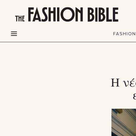
THE FASHION BIBLE
FASHION
BEAUTY
FASHIO
Fashion alerts
Beauty news
Most Wanted
Hair
FASHIO
Collections
Skin
Creators
Makeup & Perfumes
Η νέ