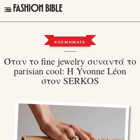
THE FASHION BIBLE
FASHION
ΚΟΣΜΗΜΑΤΑ
BEAUTY
Όταν το fine jewelry συναντά το
TALK OF THE TOWN
parisian cool: Η Yvonne Léon
PLEASURES
στον SERKOS
VIDEOS
FOLLOW
Facebook
Instagram
Youtube