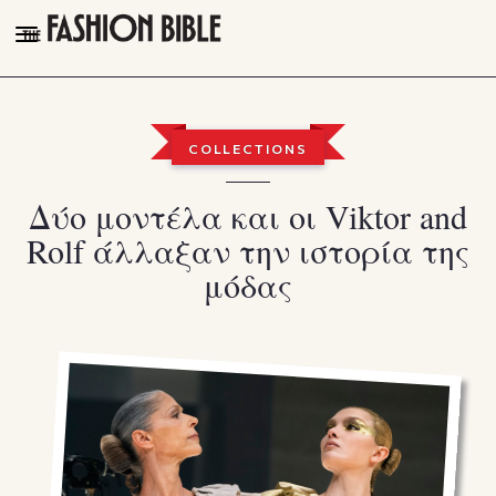
THE FASHION BIBLE
FASHION
COLLECTIONS
BEAUTY
Δύο μοντέλα και οι Viktor and
TALK OF THE TOWN
Rolf άλλαξαν την ιστορία της
PLEASURES
μόδας
VIDEOS
FOLLOW
Facebook
Instagram
Youtube