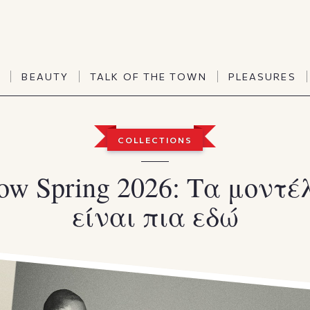
TALK OF THE TOWN
PLEASURES
N
BEAUTY
TALK OF THE TOWN
PLEASURES
Vanities
Art & Culture
Word of mouth
Interiors
N
BEAUTY
TALK OF THE TOWN
PLEASURES
COLLECTIONS
People
Travel & Life
Viewpoint
Horoscopes
ow Spring 2026: Τα μοντέ
είναι πια εδώ