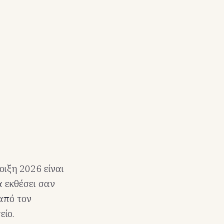
οιξη 2026 είναι
 εκθέσει σαν
 από τον
είο.