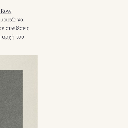
 Row
έμοιαζε να
σε συνθέσεις
ή αρχή του