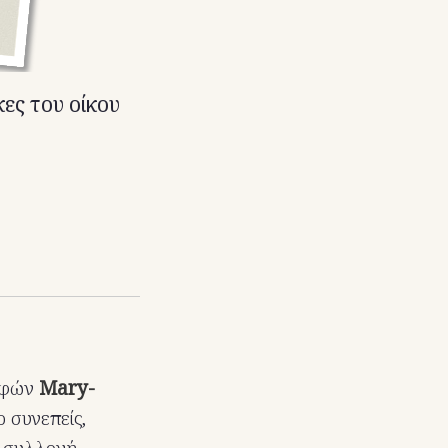
ες του οίκου
λφών
Mary-
 συνεπείς,
Η συλλογή