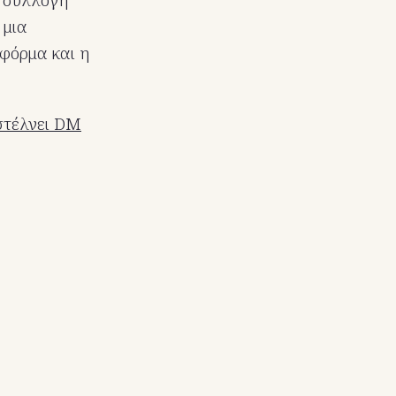
 μια
φόρμα και η
 στέλνει DM