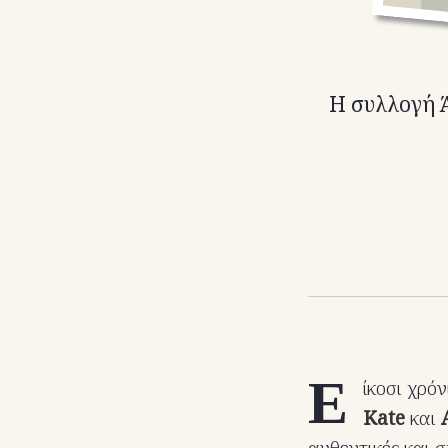
Η συλλογή Ά
Ε
ίκοσι χρό
Kate
και
αυθεντικές και 