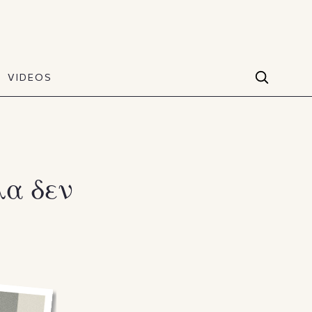
VIDEOS
Facebook
VIDEOS
The Art of Style
60 seconds
Instagram
VIDEOS
Youtube
λα δεν
TikTok
X(Twitter)