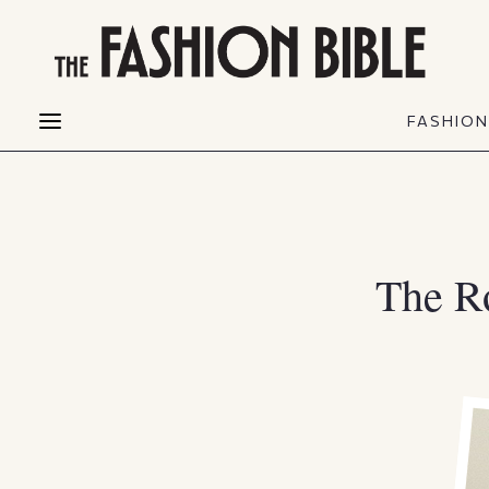
THE FASHION BIBLE
FASHION
BEAUTY
FASHIO
Fashion alerts
Beauty news
Most Wanted
Hair
FASHIO
Collections
Skin
Creators
Makeup & Perfumes
The R