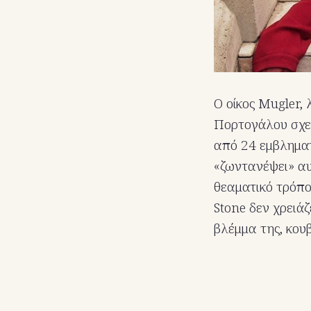
Ο οίκος Mugler,
Πορτογάλου σχ
από 24 εμβληματ
«ζωντανέψει» αυ
θεαματικό τρόπο
Stone δεν χρειάζ
βλέμμα της, κου