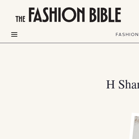
THE FASHION BIBLE
FASHION
BEAUTY
FASHIO
Fashion alerts
Beauty news
Most Wanted
Hair
FASHIO
Collections
Skin
Creators
Makeup & Perfumes
Η Sha