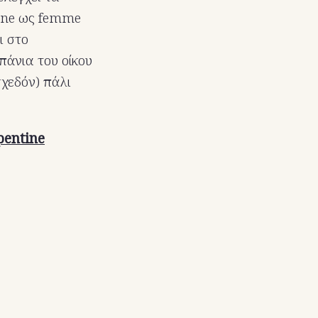
tone ως femme
ι στο
πάνια του οίκου
σχεδόν) πάλι
pentine