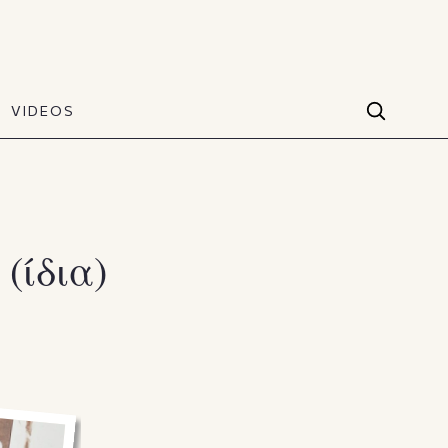
VIDEOS
Facebook
VIDEOS
The Art of Style
60 seconds
Instagram
VIDEOS
Youtube
(ίδια)
TikTok
X(Twitter)