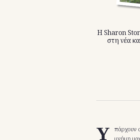
Η Sharon Sto
στη νέα κα
Υ
πάρχουν 
μνήμη μας