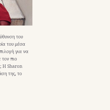
εύθυνση του
ρία του μέσα
πιλογή για να
 τον πιο
α; Η Sharon
άση της, το