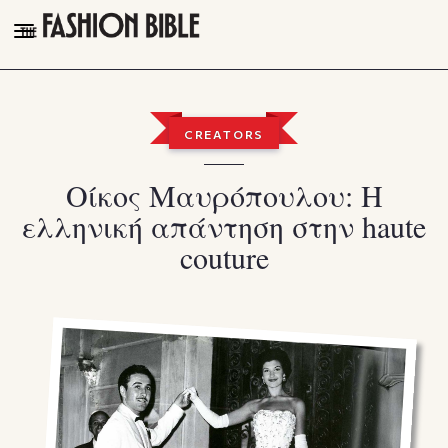
THE FASHION BIBLE
FASHION
CREATORS
BEAUTY
Οίκος Μαυρόπουλου: Η
TALK OF THE TOWN
ελληνική απάντηση στην haute
PLEASURES
couture
VIDEOS
FOLLOW
Facebook
Instagram
Youtube