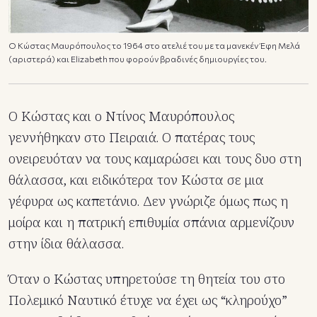
Ο Κώστας Μαυρόπουλος το 1964 στο ατελιέ του με τα μανεκέν Έφη Μελά
(αριστερά) και Elizabeth που φορούν βραδινές δημιουργίες του.
Ο Κώστας και ο Ντίνος Μαυρόπουλος
γεννήθηκαν στο Πειραιά. Ο πατέρας τους
ονειρευόταν να τους καμαρώσει και τους δυο στη
θάλασσα, και ειδικότερα τον Κώστα σε μια
γέφυρα ως καπετάνιο. Δεν γνώριζε όμως πως η
μοίρα και η πατρική επιθυμία σπάνια αρμενίζουν
στην ίδια θάλασσα.
Όταν ο Κώστας υπηρετούσε τη θητεία του στο
Πολεμικό Ναυτικό έτυχε να έχει ως “κληρούχο”