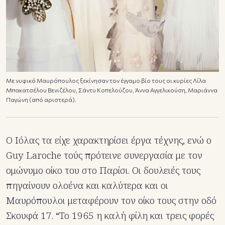
Με νυφικό Μαυρόπουλος ξεκίνησαν τον έγγαμο βίο τους οι κυρίες Λίλα
Μπακατσέλου Βενιζέλου, Σάντυ Κοπελούζου, Άννα Αγγελικούση, Μαριάννα
Παγώνη (από αριστερά).
Ο Ιόλας τα είχε χαρακτηρίσει έργα τέχνης, ενώ ο
Guy Laroche τούς πρότεινε συνεργασία με τον
ομώνυμο οίκο του στο Παρίσι. Οι δουλειές τους
πηγαίνουν ολοένα και καλύτερα και οι
Μαυρόπουλοι μεταφέρουν τον οίκο τους στην οδό
Σκουφά 17. “Το 1965 η καλή φίλη και τρεις φορές