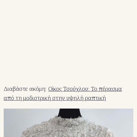
Διαβάστε ακόμη:
Οίκος Τσούχλου: Το πέρασμα
από τη μοδιστρική στην υψηλή ραπτική