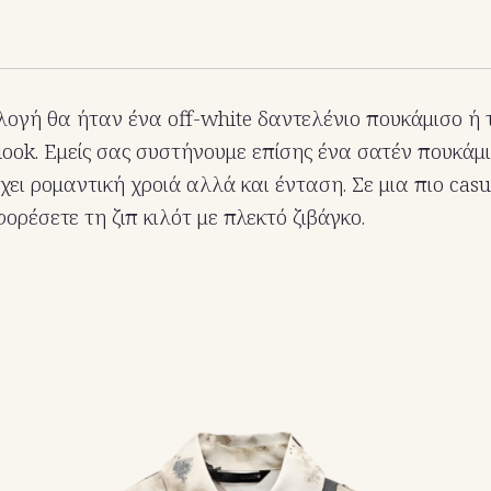
λογή θα ήταν ένα off-white δαντελένιο πουκάμισο ή τ
e look. Εμείς σας συστήνουμε επίσης ένα σατέν πουκάμ
ει ρομαντική χροιά αλλά και ένταση. Σε μια πιο casu
ορέσετε τη ζιπ κιλότ με πλεκτό ζιβάγκο.