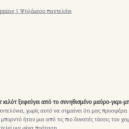
pping | Ψηλόμεσο παντελόνι
π κιλότ ξεφεύγει από το συνηθισμένο μαύρο-γκρι-μ
αντελόνια, χωρίς αυτό να σημαίνει ότι μας προσφέρει
 μπορντό ήταν μια από τις πιο δυνατές τάσεις του χε
τελεί μια φίνα πρόταση.