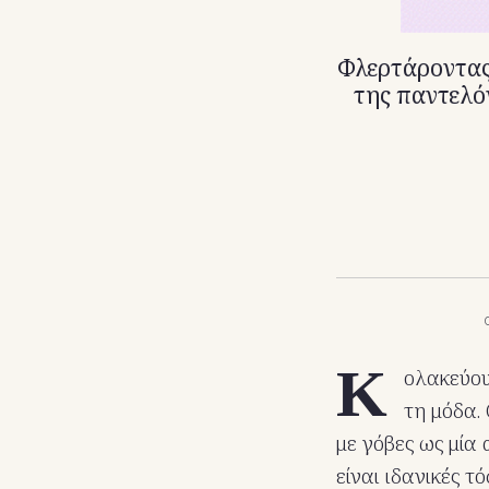
Φλερτάροντας 
της παντελόν
Κ
ολακεύου
τη μόδα. 
με γόβες ως μία 
είναι ιδανικές τ