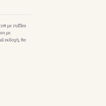
οπ με ruffles
ισο με
al εκδοχή, θα