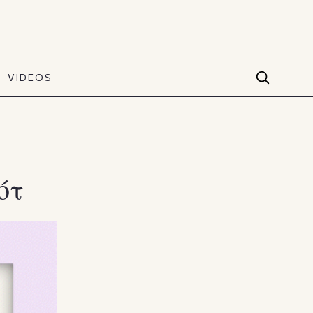
VIDEOS
Facebook
VIDEOS
The Art of Style
60 seconds
Instagram
VIDEOS
Youtube
ότ
TikTok
X(Twitter)