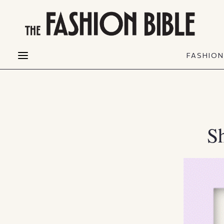
THE FASHION BIBLE
FASHION
BEAUTY
FASHIO
Fashion alerts
Beauty news
Most Wanted
Hair
FASHIO
Collections
Skin
Creators
Makeup & Perfumes
S