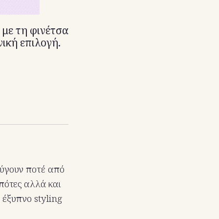
 με τη φινέτσα
νική επιλογή.
εύγουν ποτέ από
μπότες αλλά και
 έξυπνο styling