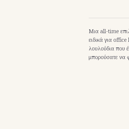
Μια all-time επι
ειδικά για offic
λουλούδια που έχ
μπορούσατε να φ