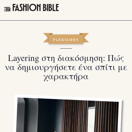
THE FASHION BIBLE
FASHION
PLEASURES
BEAUTY
Layering στη διακόσμηση: Πώς
TALK OF THE TOWN
να δημιουργήσετε ένα σπίτι με
PLEASURES
χαρακτήρα
VIDEOS
FOLLOW
Facebook
Instagram
Youtube