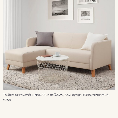
Τριθέσιος καναπές LINANÄS με σεζλόνγκ, Αρχική τιμή: €399, τελική τιμή:
€259