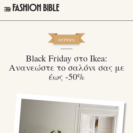
THE FASHION BIBLE
FASHION
OFFERS
BEAUTY
Black Friday στο Ikea:
TALK OF THE TOWN
Ανανεώστε το σαλόνι σας με
PLEASURES
έως -50%
VIDEOS
FOLLOW
Facebook
Instagram
Youtube