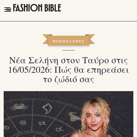
THE FASHION BIBLE
FASHION
HOROSCOPES
BEAUTY
Νέα Σελήνη στον Ταύρο στις
TALK OF THE TOWN
16/05/2026: Πώς θα επηρεάσει
PLEASURES
το ζώδιό σας
VIDEOS
FOLLOW
Facebook
Instagram
Youtube