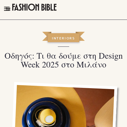
THE FASHION BIBLE
FASHION
INTERIORS
BEAUTY
Οδηγός: Τι θα δούμε στη Design
TALK OF THE TOWN
Week 2025 στο Μιλάνο
PLEASURES
VIDEOS
FOLLOW
Facebook
Instagram
Youtube