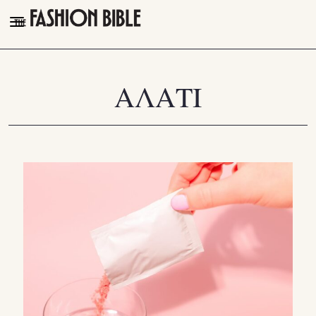
THE FASHION BIBLE
FASHION
ΑΛΑΤΙ
BEAUTY
TALK OF THE TOWN
PLEASURES
VIDEOS
FOLLOW
Facebook
Instagram
Youtube