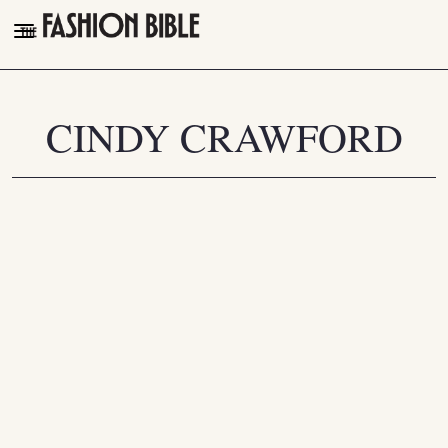
THE FASHION BIBLE
FASHION
CINDY CRAWFORD
BEAUTY
TALK OF THE TOWN
PLEASURES
VIDEOS
FOLLOW
Facebook
Instagram
Youtube