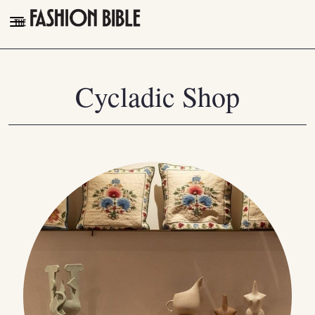
THE FASHION BIBLE
FASHION
Cycladic Shop
BEAUTY
TALK OF THE TOWN
PLEASURES
VIDEOS
FOLLOW
Facebook
Instagram
Youtube