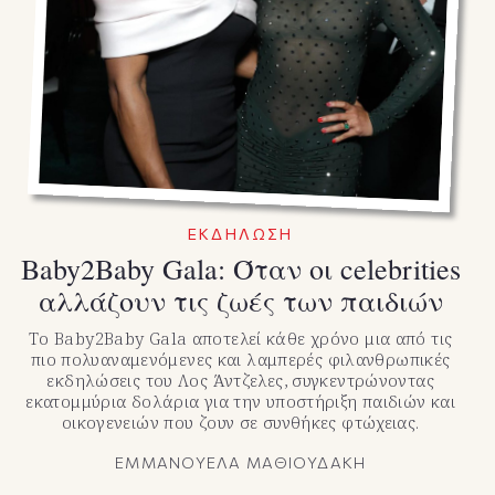
ΕΚΔΗΛΩΣΗ
Baby2Baby Gala: Όταν οι celebrities
αλλάζουν τις ζωές των παιδιών
Το Baby2Baby Gala αποτελεί κάθε χρόνο μια από τις
πιο πολυαναμενόμενες και λαμπερές φιλανθρωπικές
εκδηλώσεις του Λος Άντζελες, συγκεντρώνοντας
εκατομμύρια δολάρια για την υποστήριξη παιδιών και
οικογενειών που ζουν σε συνθήκες φτώχειας.
ΕΜΜΑΝΟΥΕΛΑ ΜΑΘΙΟΥΔΑΚΗ