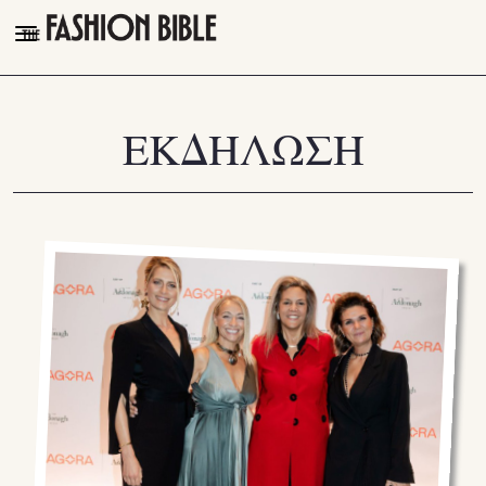
THE FASHION BIBLE
FASHION
ΕΚΔΗΛΩΣΗ
BEAUTY
TALK OF THE TOWN
PLEASURES
VIDEOS
FOLLOW
Facebook
Instagram
Youtube