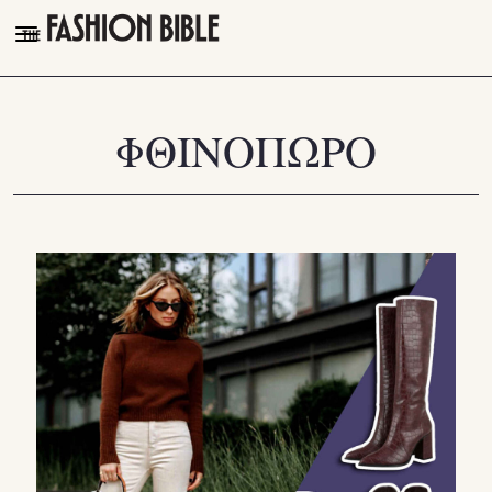
THE FASHION BIBLE
FASHION
ΦΘΙΝΟΠΩΡΟ
BEAUTY
TALK OF THE TOWN
PLEASURES
VIDEOS
FOLLOW
Facebook
Instagram
Youtube