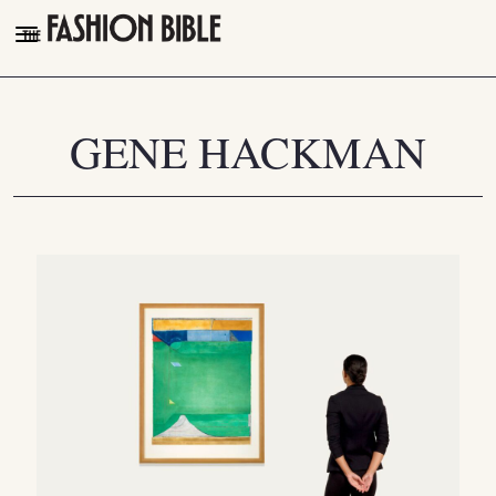
THE FASHION BIBLE
FASHION
GENE HACKMAN
BEAUTY
TALK OF THE TOWN
PLEASURES
VIDEOS
FOLLOW
Facebook
Instagram
Youtube