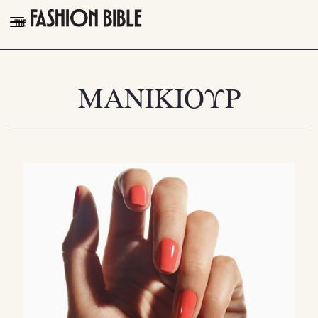
THE FASHION BIBLE
FASHION
ΜΑΝΙΚΙΟΥΡ
BEAUTY
TALK OF THE TOWN
PLEASURES
VIDEOS
FOLLOW
Facebook
Instagram
Youtube