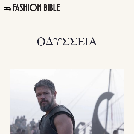
THE FASHION BIBLE
FASHION
ΟΔΥΣΣΕΙΑ
BEAUTY
TALK OF THE TOWN
PLEASURES
VIDEOS
FOLLOW
Facebook
Instagram
Youtube