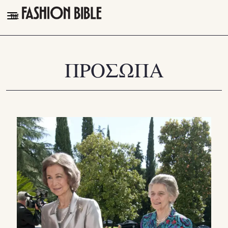
THE FASHION BIBLE
FASHION
ΠΡΟΣΩΠΑ
BEAUTY
TALK OF THE TOWN
PLEASURES
VIDEOS
FOLLOW
Facebook
Instagram
Youtube