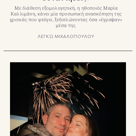
Με διάθεση εξομολογητική, η ηθοποιός Μαρία
Καλλιμάνη, κάνει μία προσωπική ανασκόπηση της
χρονιάς που φεύγει, ξεδιπλώνοντας όσα «έγραψαν»
μέσα της.
ΛΕΓΚΩ ΜΙΧΑΛΟΠΟΥΛΟΥ