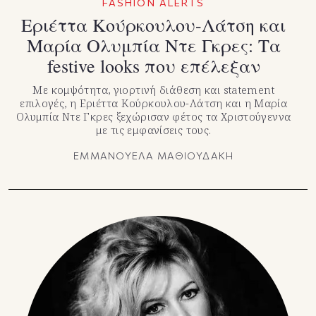
FASHION ALERTS
Εριέττα Κούρκουλου-Λάτση και
Μαρία Ολυμπία Ντε Γκρες: Τα
festive looks που επέλεξαν
Με κομψότητα, γιορτινή διάθεση και statement
επιλογές, η Εριέττα Κούρκουλου-Λάτση και η Μαρία
Ολυμπία Ντε Γκρες ξεχώρισαν φέτος τα Χριστούγεννα
με τις εμφανίσεις τους.
ΕΜΜΑΝΟΥΕΛΑ ΜΑΘΙΟΥΔΑΚΗ