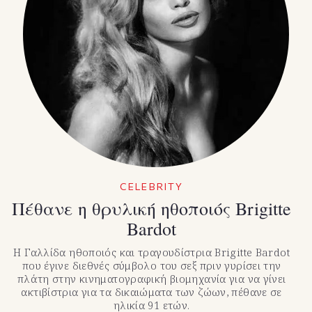
CELEBRITY
Πέθανε η θρυλική ηθοποιός Brigitte
Bardot
Η Γαλλίδα ηθοποιός και τραγουδίστρια Brigitte Bardot
που έγινε διεθνές σύμβολο του σεξ πριν γυρίσει την
πλάτη στην κινηματογραφική βιομηχανία για να γίνει
ακτιβίστρια για τα δικαιώματα των ζώων, πέθανε σε
ηλικία 91 ετών.