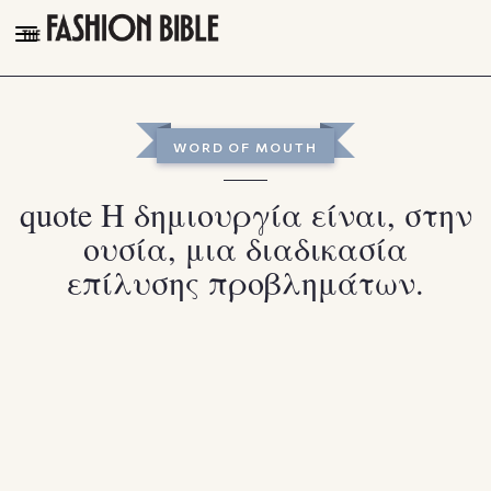
THE FASHION BIBLE
FASHION
WORD OF MOUTH
BEAUTY
quote Η δημιουργία είναι, στην
TALK OF THE TOWN
ουσία, μια διαδικασία
PLEASURES
επίλυσης προβλημάτων.
VIDEOS
FOLLOW
Facebook
Instagram
Youtube