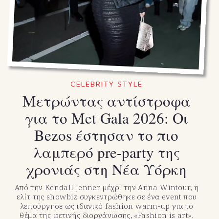
CELEBRITY STYLE
Μετρώντας αντίστροφα
για το Met Gala 2026: Οι
Bezos έστησαν το πιο
λαμπερό pre-party της
χρονιάς στη Νέα Υόρκη
Από την Kendall Jenner μέχρι την Anna Wintour, η
ελίτ της showbiz συγκεντρώθηκε σε ένα event που
λειτούργησε ως ιδανικό fashion warm-up για το
θέμα της φετινής διοργάνωσης, «Fashion is art».