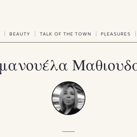
TALK OF THE TOWN
PLEASURES
N
BEAUTY
TALK OF THE TOWN
PLEASURES
Vanities
Art & Culture
Word of mouth
Interiors
μανουέλα Μαθιουδ
N
BEAUTY
TALK OF THE TOWN
PLEASURES
People
Travel & Life
Viewpoint
Horoscopes