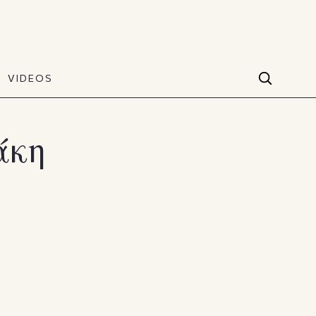
VIDEOS
Facebook
VIDEOS
The Art of Style
60 seconds
Instagram
άκη
VIDEOS
Youtube
TikTok
X(Twitter)