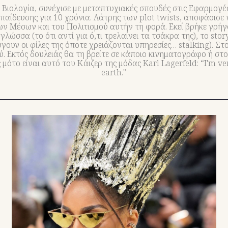
ολογία, συνέχισε με μεταπτυχιακές σπουδές στις Εφαρμογές τ
παίδευσης για 10 χρόνια. Λάτρης των plot twists, αποφάσισε
ων Μέσων και του Πολιτισμού αυτήν τη φορά. Εκεί βρήκε γρή
ώσσα (το ότι αντί για ό,τι τρελαίνει τα τσάκρα της), το story
εύγουν οι φίλες της όποτε χρειάζονται υπηρεσίες… stalking). Στ
ού. Εκτός δουλειάς θα τη βρείτε σε κάποιο κινηματογράφο ή 
μότο είναι αυτό του Κάιζερ της μόδας Karl Lagerfeld: “I'm ve
earth."