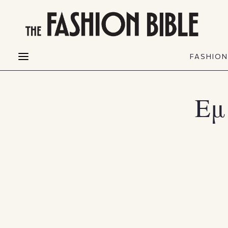
THE FASHION BIBLE
FASHION
BEAUTY
FASHIO
Fashion alerts
Beauty news
Most Wanted
Hair
Εμ
FASHIO
Collections
Skin
Creators
Makeup & Perfumes