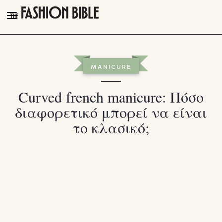
THE FASHION BIBLE
FASHION
MANICURE
BEAUTY
Curved french manicure: Πόσο
TALK OF THE TOWN
διαφορετικό μπορεί να είναι
PLEASURES
το κλασικό;
VIDEOS
FOLLOW
Facebook
Instagram
Youtube