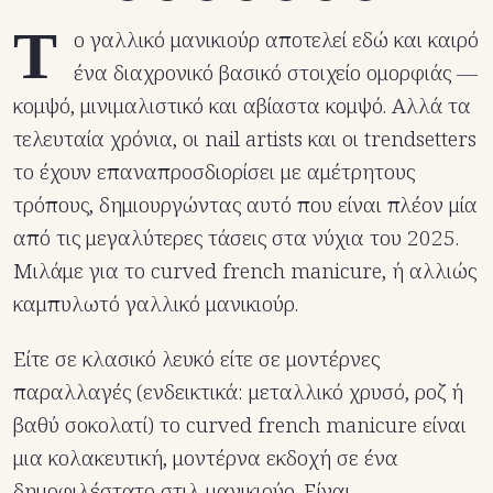
Τ
ο γαλλικό μανικιούρ αποτελεί εδώ και καιρό
ένα διαχρονικό βασικό στοιχείο ομορφιάς —
κομψό, μινιμαλιστικό και αβίαστα κομψό. Αλλά τα
τελευταία χρόνια, οι nail artists και οι trendsetters
το έχουν επαναπροσδιορίσει με αμέτρητους
τρόπους, δημιουργώντας αυτό που είναι πλέον μία
από τις μεγαλύτερες τάσεις στα νύχια του 2025.
Μιλάμε για το curved french manicure, ή αλλιώς
καμπυλωτό γαλλικό μανικιούρ.
Είτε σε κλασικό λευκό είτε σε μοντέρνες
παραλλαγές (ενδεικτικά: μεταλλικό χρυσό, ροζ ή
βαθύ σοκολατί) το curved french manicure είναι
μια κολακευτική, μοντέρνα εκδοχή σε ένα
δημοφιλέστατο στιλ μανικιούρ. Είναι