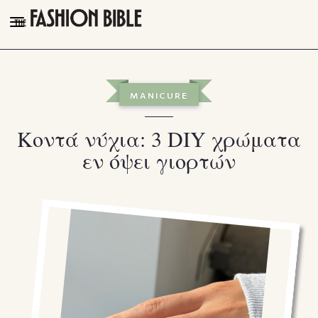
THE FASHION BIBLE
FASHION
MANICURE
BEAUTY
Κοντά νύχια: 3 DIY χρώματα
TALK OF THE TOWN
εν όψει γιορτών
PLEASURES
VIDEOS
FOLLOW
Facebook
Instagram
Youtube