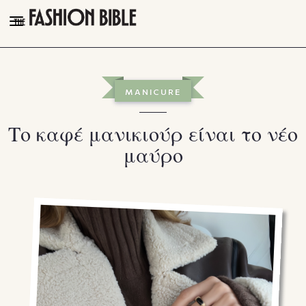
THE FASHION BIBLE
FASHION
MANICURE
BEAUTY
Το καφέ μανικιούρ είναι το νέο
TALK OF THE TOWN
μαύρο
PLEASURES
VIDEOS
FOLLOW
Facebook
Instagram
Youtube