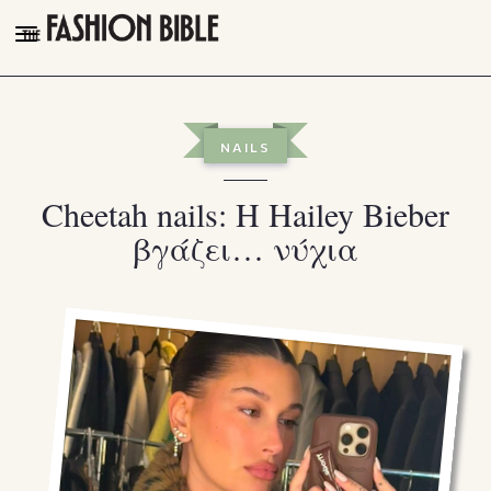
THE FASHION BIBLE
FASHION
NAILS
BEAUTY
Cheetah nails: Η Hailey Bieber
TALK OF THE TOWN
βγάζει… νύχια
PLEASURES
VIDEOS
FOLLOW
Facebook
Instagram
Youtube