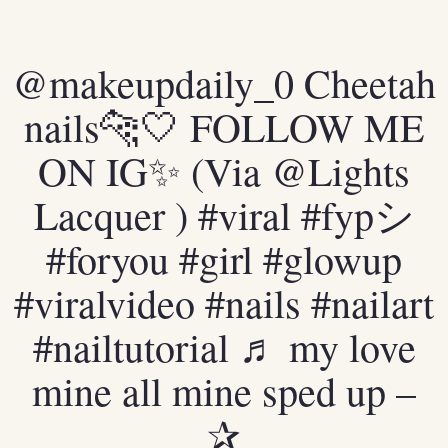
@makeupdaily_0
Cheetah
nails🐆🤍 FOLLOW ME
ON IG✨ (Via @Lights
Lacquer )
#viral
#fypシ
#foryou
#girl
#glowup
#viralvideo
#nails
#nailart
#nailtutorial
♬ my love
mine all mine sped up –
✰