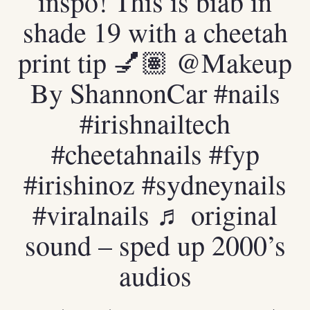
inspo! This is biab in
shade 19 with a cheetah
print tip 💅🏽 @Makeup
By ShannonCar
#nails
#irishnailtech
#cheetahnails
#fyp
#irishinoz
#sydneynails
#viralnails
♬ original
sound – sped up 2000’s
audios