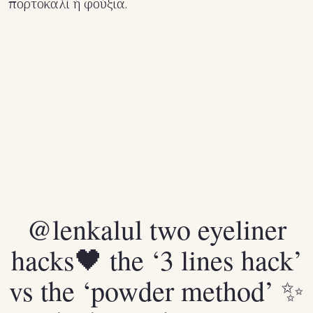
πορτοκαλί ή φούξια.
@lenkalul
two eyeliner
hacks🖤 the ‘3 lines hack’
vs the ‘powder method’ ✨