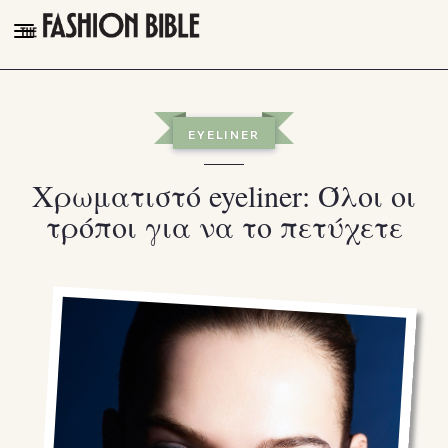
THE FASHION BIBLE
FASHION
EYELINER
BEAUTY
Χρωματιστό eyeliner: Όλοι οι
TALK OF THE TOWN
τρόποι για να το πετύχετε
PLEASURES
VIDEOS
FOLLOW
Facebook
Instagram
Youtube