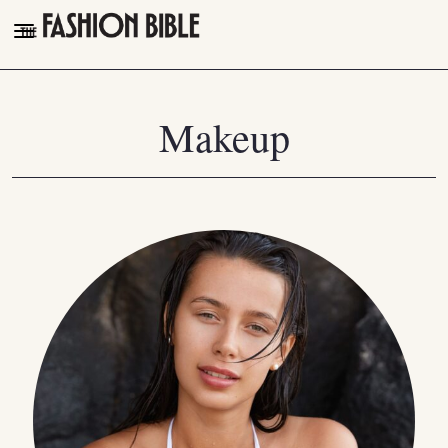
THE FASHION BIBLE
FASHION
Makeup
BEAUTY
TALK OF THE TOWN
PLEASURES
VIDEOS
FOLLOW
Facebook
Instagram
Youtube