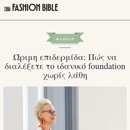
THE FASHION BIBLE
FASHION
MAKEUP
BEAUTY
Ώριμη επιδερμίδα: Πώς να
TALK OF THE TOWN
διαλέξετε το ιδανικό foundation
PLEASURES
χωρίς λάθη
VIDEOS
FOLLOW
Facebook
Instagram
Youtube