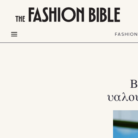
THE FASHION BIBLE
FASHION
BEAUTY
FASHIO
Fashion alerts
Beauty news
Most Wanted
Hair
FASHIO
Collections
Skin
Creators
Makeup & Perfumes
Β
υαλου