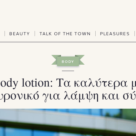
TALK OF THE TOWN
PLEASURES
N
BEAUTY
TALK OF THE TOWN
PLEASURES
Vanities
Art & Culture
Word of mouth
Interiors
N
BEAUTY
TALK OF THE TOWN
PLEASURES
BODY
People
Travel & Life
Viewpoint
Horoscopes
ody lotion: Τα καλύτερα 
ρονικό για λάμψη και σ