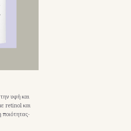
στην υφή και
 retinol και
η ποιότητας-