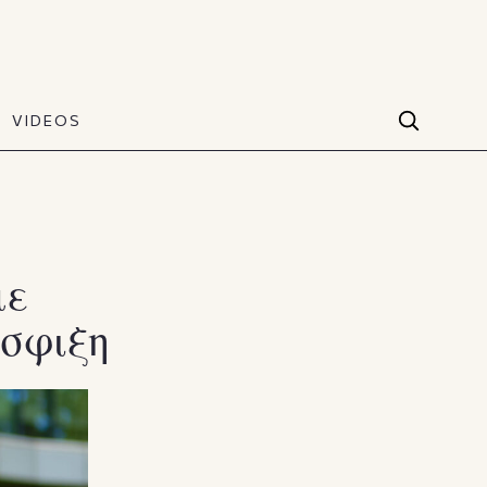
VIDEOS
Facebook
VIDEOS
The Art of Style
60 seconds
Instagram
VIDEOS
Youtube
με
ύσφιξη
TikTok
X(Twitter)