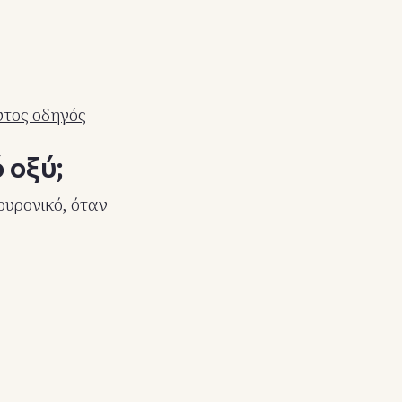
υτος οδηγός
 οξύ;
ουρονικό, όταν