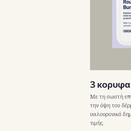
3 κορυφαί
Με τη σωστή επι
την όψη του δέρ
υαλουρονικό δημ
τιμής.