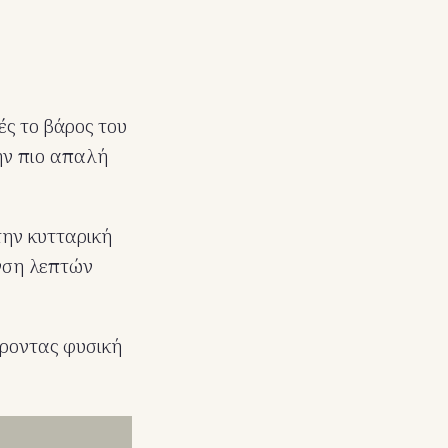
ς το βάρος του
την πιο απαλή
την κυτταρική
νση λεπτών
έροντας φυσική