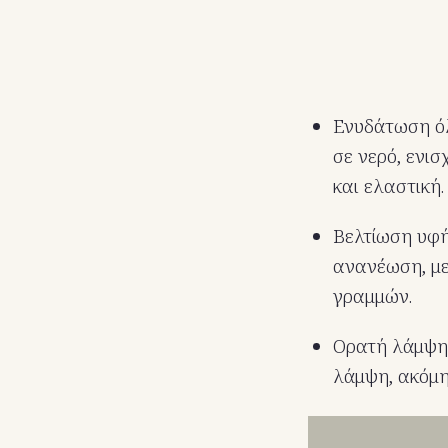
Ενυδάτωση όλ
σε νερό, ενι
και ελαστική.
Βελτίωση υφή
ανανέωση, με
γραμμών.
Ορατή λάμψη:
λάμψη, ακόμη