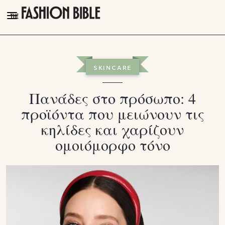
THE FASHION BIBLE
FASHION
SKINCARE
BEAUTY
Πανάδες στο πρόσωπο: 4
TALK OF THE TOWN
προϊόντα που μειώνουν τις
PLEASURES
κηλίδες και χαρίζουν
VIDEOS
ομοιόμορφο τόνο
FOLLOW
Facebook
Instagram
Youtube