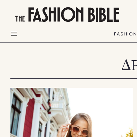
THE FASHION BIBLE
FASHION
BEAUTY
FASHIO
Fashion alerts
Beauty news
Most Wanted
Hair
Δ
FASHIO
Collections
Skin
Creators
Makeup & Perfumes