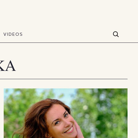
VIDEOS
Facebook
VIDEOS
The Art of Style
60 seconds
Instagram
ΚΑ
VIDEOS
Youtube
TikTok
X(Twitter)