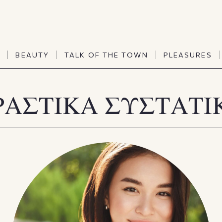
TALK OF THE TOWN
PLEASURES
N
BEAUTY
TALK OF THE TOWN
PLEASURES
Vanities
Art & Culture
Word of mouth
Interiors
ΡΑΣΤΙΚΑ ΣΥΣΤΑΤΙ
N
BEAUTY
TALK OF THE TOWN
PLEASURES
People
Travel & Life
Viewpoint
Horoscopes